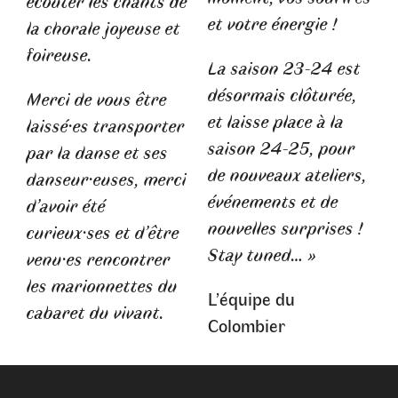
écouter les chants de
et votre énergie !
la chorale joyeuse et
foireuse.
La saison 23-24 est
désormais clôturée,
Merci de vous être
et laisse place à la
laissé·es transporter
saison 24-25, pour
par la danse et ses
de nouveaux ateliers,
danseur·euses, merci
événements et de
d’avoir été
nouvelles surprises !
curieux·ses et d’être
Stay tuned… »
venu·es rencontrer
les marionnettes du
L’équipe du
cabaret du vivant.
Colombier