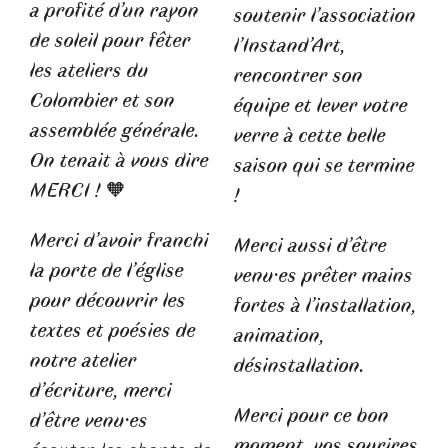
a profité d’un rayon
soutenir l’association
de soleil pour fêter
l’Instand’Art,
les ateliers du
rencontrer son
Colombier et son
équipe et lever votre
assemblée générale.
verre à cette belle
On tenait à vous dire
saison qui se termine
MERCI !
🧡
!
Merci d’avoir franchi
Merci aussi d’être
la porte de l’église
venu·es prêter mains
pour découvrir les
fortes à l’installation,
textes et poésies de
animation,
notre atelier
désinstallation.
d’écriture, merci
Merci pour ce bon
d’être venu·es
moment, vos sourires